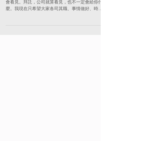
我現在不會再跟年輕人講什麼燃燒自己、公司一定
會看見。拜託，公司就算看見，也不一定會給你什
麼。我現在只希望大家各司其職、事情做好、時間
到準時下班，不要出包、不要互相傷害、不要害我
半夜起來收拾爛攤子。