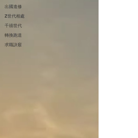
出國進修
Z世代相處
千禧世代
轉換跑道
求職訣竅