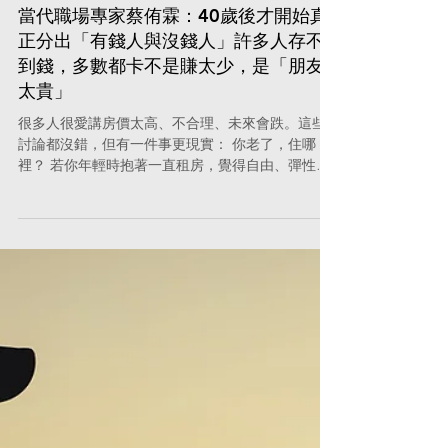
5月6日
職場必修
當代職場專家蔡侑霖：40歲後才開始真
正分出「有錢人與沒錢人」許多人存不
到錢，多數都卡不是賺太少，是「朋友
太貴」
很多人很愛講房價太高、不合理、未來會跌。這些
討論都沒錯，但有一件事更現實： 你老了，住哪
裡？ 若你年輕時抱著一直租房，覺得自由、彈性
高。但50歲後，你便開始遇到問題。房東不太願意
租給年紀大的人，需要保證人、需要預繳，甚至被
婉拒。