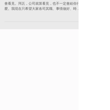
越覺得，講出來很丟臉
我現在不會再跟年輕人講什麼燃燒自己、公司一定
會看見。拜託，公司就算看見，也不一定會給你什
麼。我現在只希望大家各司其職、事情做好、時間
到準時下班，不要出包、不要互相傷害、不要害我
半夜起來收拾爛攤子。