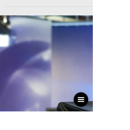
4月30日
人際關係
40歲後最怕的，不是變老，是還活在20
年前的自己！反覆堅持自己是對的，是
一件是既煩心又很無意義的事。成熟，
是要懂得什麼時候該放手與糊塗
承認以前有效的方法，現在未必有效。承認自己有
盲點，也需要學習。承認不是每件事都要贏。承認
自己累了，也需要休息。承認某些關係該放下，某
些執念該結束。