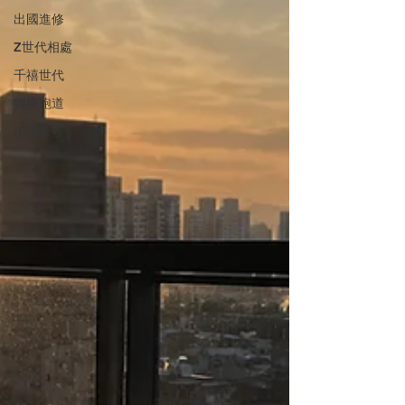
出國進修
Z世代相處
千禧世代
轉換跑道
求職訣竅