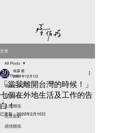
文章
All Posts
侑霖 蔡
All Posts
2021年12月1日
「當我離開台灣的時候！」
職場必修
七個在外地生活及工作的告
斜槓人生
白！
人際關係
已更新：
2022年2月10日
生涯規劃
感情關係