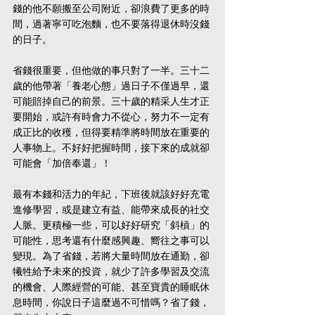
錢的他不願搬至公司附近，卻浪費了更多的時
間，過著寧可吃泡麵，也不要落得退休時沒錢
的日子。 
省錢很重要，但他做的事只對了一半。三十二
歲的他帶著「養老心態」過日子不僅過早，還
可能賠掉自己的前景。三十歲的精采人生才正
要開始，或許有時會力不從心，努力不一定有
成正比的收穫，但得要精準將時間放在重要的
人事物上。不好好把握時間，接下來的成就卻
可能會「加倍奉還」！
最有本錢和活力的年紀，下班後就該好好充電
進修學習，或是建立有益、能帶來成長的社交
人脈。更積極一些，可以好好研究「斜槓」的
可能性，思考還有什麼感興趣、嚮往之事可以
變現。為了省錢，若將大量時間放在通勤，卻
犧牲給予未來的投資，就少了許多學習及交流
的機會、人際經營的可能、甚至寶貴的睡眠休
息時間，你說日子這麼過不可惜嗎？省了錢，