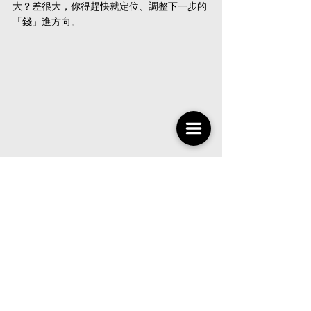
大？差很大，你得趕快就定位、調整下一步的
「錢」進方向。
蔡侑霖《30獨立職場學》線上一對一 職涯工
作諮詢預約 