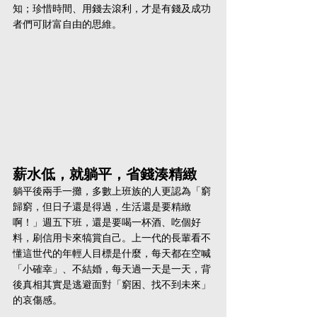
知；珍惜時間、用錢去滾利，才是有錢及成功
者們可財富自由的思維。
薪水低，就躺平，省錢湊精緻
躺平後兩手一攤，多數上班族的人更認為「窮
歸窮，但日子還是得過，生活還是要精緻
啊！」週五下班，還是要喝一杯酒、吃個好
料，刷信用卡來犒賞自己。上一代的長輩看不
懂這世代的年輕人目標是什麼，每天都在空喊
「小確幸」、不結婚，每天過一天是一天，背
後真相其實是逃避面對「窮困、找不到未來」
的哀傷感。