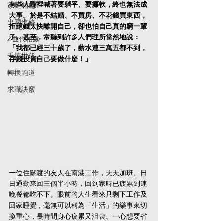
有些人嘴裡喊著要躺平、要癱軟，終也無法成
家庭相處
大事。於是不結婚、不買房、不花錢買東西，
出國進修
拒絕錢太快離開自己，卻也怕自己真的窮一輩
子。甚至，常聽到許多人們理所當然地說：
Z世代相處
「我都已經三十歲了，薪水連三萬五都不到，
千禧世代
存錢投資自己要做什麼！」
轉換跑道
求職訣竅
一位住關渡的友人在南港工作，天天加班、日
日通勤來回三個半小時，回到家時已疲累到連
晚餐都吃不下。眼前的人生看來只剩下工作及
回家睡覺，毫無可以稱為「生活」的樂事來切
換重心，長時間身心疲累又沮喪。一心想要省