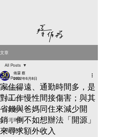
文章
All Posts
侑霖 蔡
All Posts
2022年6月8日
家住得遠、通勤時間多，是
職場必修
對工作慢性間接傷害；與其
斜槓人生
省錢與爸媽同住來減少開
人際關係
銷，倒不如想辦法「開源」
生涯規劃
來尋求額外收入
感情關係