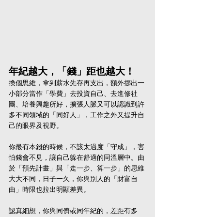
年紀越大，「錢」距也越大！
換個思維，拿到薪水先存再支出，額外挪出一
小部分當作「學費」去投資自己、去進修社
團、培養興趣所好，擴張人脈又可以認識到許
多不同領域的「同好人」，工作之外又提升自
己的眼界及視野。
你最有本錢的時候，不該太過度「守成」，害
怕錢會不見，讓自己躲在舒適的同溫層中。由
於「預先計畫」與「走一步、算一步」的思維
大大不同，日子一久，你與別人的「財富自
由」時限也拉出明顯差異。
認真細想，你與同儕或同年紀的，差距有多