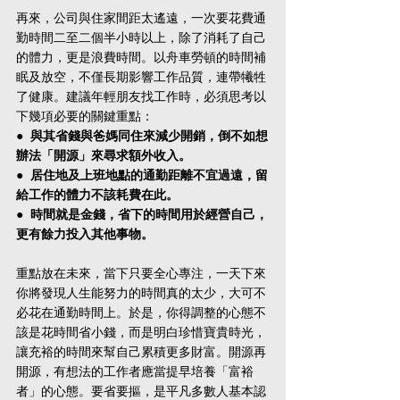
再來，公司與住家間距太遙遠，一次要花費通
勤時間二至二個半小時以上，除了消耗了自己
的體力，更是浪費時間。以舟車勞頓的時間補
眠及放空，不僅長期影響工作品質，連帶犧牲
了健康。建議年輕朋友找工作時，必須思考以
下幾項必要的關鍵重點：
●  與其省錢與爸媽同住來減少開銷，倒不如想
辦法「開源」來尋求額外收入。
●  居住地及上班地點的通勤距離不宜過遠，留
給工作的體力不該耗費在此。
●  時間就是金錢，省下的時間用於經營自己，
更有餘力投入其他事物。
重點放在未來，當下只要全心專注，一天下來
你將發現人生能努力的時間真的太少，大可不
必花在通勤時間上。於是，你得調整的心態不
該是花時間省小錢，而是明白珍惜寶貴時光，
讓充裕的時間來幫自己累積更多財富。開源再
開源，有想法的工作者應當提早培養「富裕
者」的心態。要省要摳，是平凡多數人基本認