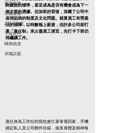
家庭相處
終績效的標準，甚至成為是否有機會成為下一
個主管的憑據。但加班的背後，深藏了公司中
出國進修
值得詬病的制度及文化問題。就算員工有勞基
Z世代相處
法的保障，以時數報上薪資，但許多公司卻打
著「責任制」來占盡員工便宜，先打卡下班仍
千禧世代
得繼續工作。
轉換跑道
求職訣竅
過往身為工作狂的我也會扛著筆電回家，手機
綁定私人及公司郵件信箱，後來身體及精神每