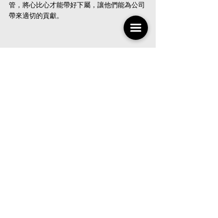
管，將心比心才能帶好下屬，讓他們能為公司
帶來適切的貢獻。
蔡侑霖《30獨立職場學》線上一對一 職涯工
作諮詢預約 