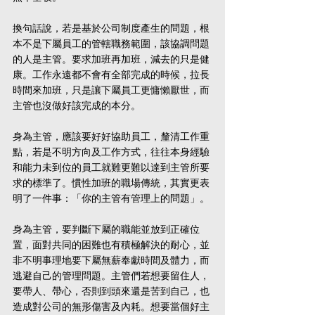
換句話說，若是基於公司制度產生的問題，根
本不是下屬員工的管轄職務範圍，該協調問題
的人是主管。要求加班再加班，減去的只是健
康。工作永遠都不會有全部完成的時候，拉長
時間來加班，只是讓下屬員工更慵懶厭世，而
主管也沒做好該完成的本分。
身為主管，應該要好好協助員工，釐清工作重
點，若是不明方向及工作方式，往往本身經驗
和能力未到位的員工就難更難以達到主管所要
求的標準了。慣性加班的職場傳統，其實更表
明了一件事：「你的主管有管理上的問題」。
身為主管，要判斷下屬的職能並放到正確位
置，面對共同的困難也有積極解決的耐心，並
非不明事理地要下屬無薪奉獻時間及體力，而
逃避自己的管理問題。主管們若想要留住人，
要帶人、帶心，否則到頭來還是苦到自己，也
造成對公司的無形傷害及內耗。想要當個好主