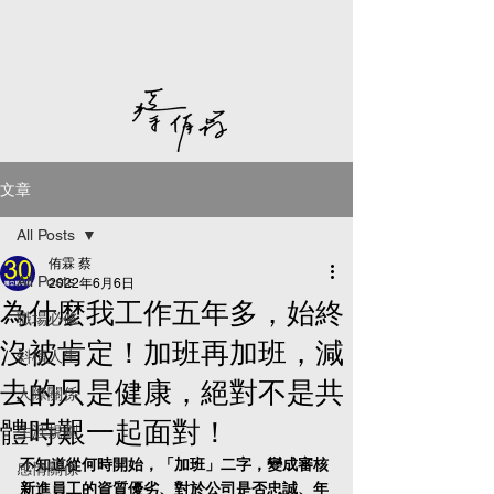
文章
All Posts
侑霖 蔡
All Posts
2022年6月6日
為什麼我工作五年多，始終
職場必修
沒被肯定！加班再加班，減
斜槓人生
去的只是健康，絕對不是共
人際關係
體時艱一起面對！
生涯規劃
不知道從何時開始，「加班」二字，變成審核
感情關係
新進員工的資質優劣、對於公司是否忠誠、年