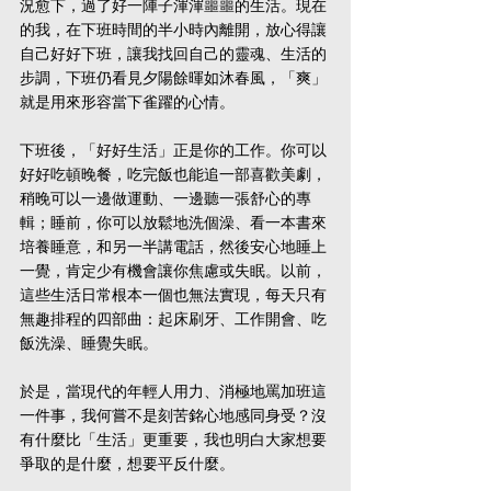
況愈下，過了好一陣子渾渾噩噩的生活。現在
的我，在下班時間的半小時內離開，放心得讓
自己好好下班，讓我找回自己的靈魂、生活的
步調，下班仍看見夕陽餘暉如沐春風，「爽」
就是用來形容當下雀躍的心情。
下班後，「好好生活」正是你的工作。你可以
好好吃頓晚餐，吃完飯也能追一部喜歡美劇，
稍晚可以一邊做運動、一邊聽一張舒心的專
輯；睡前，你可以放鬆地洗個澡、看一本書來
培養睡意，和另一半講電話，然後安心地睡上
一覺，肯定少有機會讓你焦慮或失眠。以前，
這些生活日常根本一個也無法實現，每天只有
無趣排程的四部曲：起床刷牙、工作開會、吃
飯洗澡、睡覺失眠。
於是，當現代的年輕人用力、消極地罵加班這
一件事，我何嘗不是刻苦銘心地感同身受？沒
有什麼比「生活」更重要，我也明白大家想要
爭取的是什麼，想要平反什麼。