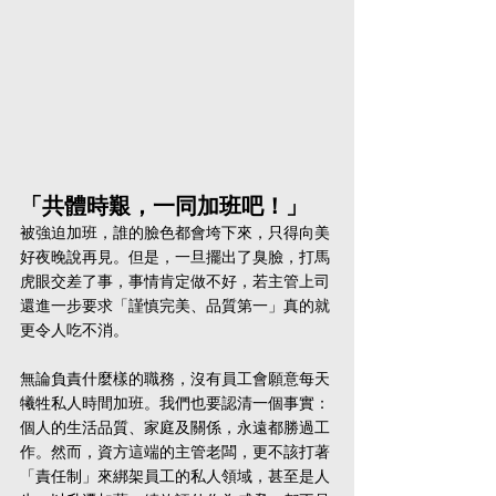
「共體時艱，一同加班吧！」
被強迫加班，誰的臉色都會垮下來，只得向美
好夜晚說再見。但是，一旦擺出了臭臉，打馬
虎眼交差了事，事情肯定做不好，若主管上司
還進一步要求「謹慎完美、品質第一」真的就
更令人吃不消。
無論負責什麼樣的職務，沒有員工會願意每天
犧牲私人時間加班。我們也要認清一個事實：
個人的生活品質、家庭及關係，永遠都勝過工
作。然而，資方這端的主管老闆，更不該打著
「責任制」來綁架員工的私人領域，甚至是人