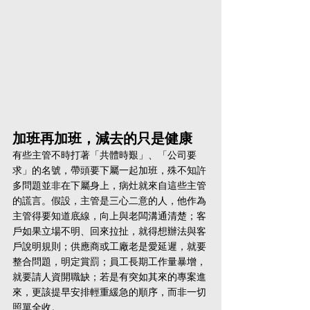
加班再加班，減去的只是健康
有些主管不時打著「共體時艱」、「公司要
求」的名號，帶頭要下屬一起加班，殊不知許
多問題並非在下屬身上，病灶就來自這些主管
的謊言。假設，主管是三心二意的人，他作為
主管得要知道底線，向上與老闆溝通清楚；客
戶如果立場不明、回來拉扯，就得想辦法與客
戶說明規則；供應商或工廠老是愛延遲，就要
整合問題，明定賞罰；員工長期工作量暴增，
就要請人資開職缺；若是有突如其來的專案進
來，更該提早安排輕重緩急的順序，而非一切
照單全收。