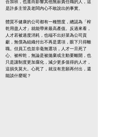
合加班，也進而影響其他無薪責任職的人，這
是許多主管及老闆內心不敢說出的事實。
體質不健康的公司都有一種態度，總認為「榨
乾用盡人才」就能帶來最高產值。反過來看，
人才若被過度消耗，也端不出好菜為公司貢
獻，無償為組織付出不再是選項，眼下只得離
職。但員工也並非毫無選項，人才一旦死了
心、被榨乾，無論是被拋棄或主動要離開，也
只是讓制度更加腐化，減少更多值得的人才，
這損失莫大。心死了，就沒有意願再付出，還
能談什麼呢？