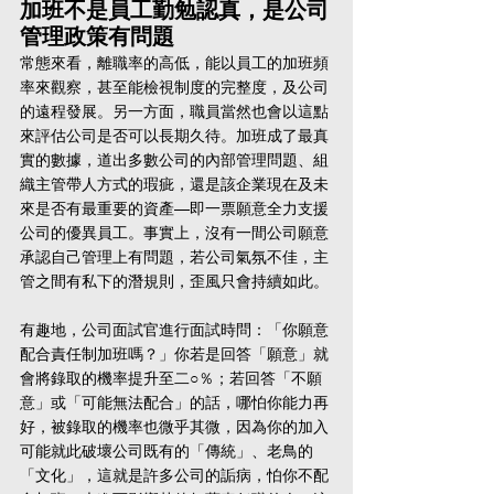
加班不是員工勤勉認真，是公司
管理政策有問題
常態來看，離職率的高低，能以員工的加班頻
率來觀察，甚至能檢視制度的完整度，及公司
的遠程發展。另一方面，職員當然也會以這點
來評估公司是否可以長期久待。加班成了最真
實的數據，道出多數公司的內部管理問題、組
織主管帶人方式的瑕疵，還是該企業現在及未
來是否有最重要的資產—即一票願意全力支援
公司的優異員工。事實上，沒有一間公司願意
承認自己管理上有問題，若公司氣氛不佳，主
管之間有私下的潛規則，歪風只會持續如此。
有趣地，公司面試官進行面試時問：「你願意
配合責任制加班嗎？」你若是回答「願意」就
會將錄取的機率提升至二○％；若回答「不願
意」或「可能無法配合」的話，哪怕你能力再
好，被錄取的機率也微乎其微，因為你的加入
可能就此破壞公司既有的「傳統」、老鳥的
「文化」，這就是許多公司的詬病，怕你不配