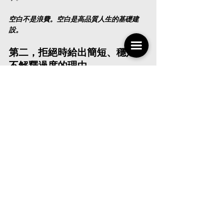
空白不是浪費。空白是高品質人生的基礎建
設。
第二，拒絕時給出簡短、穩定、
不解釋過度的理由
很多人拒絕不了，是因為太想把話說圓。
其實成熟的拒絕不用寫論文。
可以說：
「這陣子晚上想保留給休息，這次先不參
加。」「最近行程比較滿，先祝你們聚會順
利。」「這個主題我可能不適合參與，謝謝邀
請。」
越解釋，對方越有空間說服你。拒絕要有禮
貌，但不用過度交代。