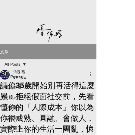
文章
All Posts
侑霖 蔡
All Posts
6月16日
請你35歲開始別再活得這麼
職場必修
累：拒絕假面社交前，先看
斜槓人生
懂你的「人際成本」你以為
人際關係
你很成熟、圓融、會做人，
生涯規劃
實際上你的生活一團亂，懷
感情關係