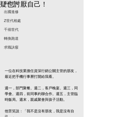
疑也討厭自己！
家庭相處
出國進修
Z世代相處
千禧世代
轉換跑道
求職訣竅
一位在科技業擔任資深行銷公關主管的朋友，
最近把手機行事曆打開給我看。
週一，部門聚餐。週二，客戶晚宴。週三，同
學會。週四，前同事約聊合作。週五，主管臨
時飯局。週末，親戚聚會與孩子活動。
他苦笑說：「我不是沒有朋友，我是沒有自
己。」