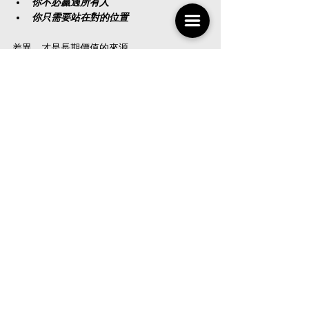
你不必贏過所有人
你只需要站在對的位置
差異，才是長期價值的來源。
後來，他做了一個很小、卻改變
很多的決定
那位總在比較的朋友，後來做了一件事。當他
再次遇到「看起來很像對手」的人時，他沒有
暗自較勁，而是主動問了一句：
「我們能不能合作看看？」
半年後，他不再天天焦慮別人跑多快。不是因
為競爭消失，而是因為，
他的世界變大了。
走
到 2026 年，如果你此刻正感到焦慮、比較、
被追趕，請記住一件事：
你唯一需要勝過的人，是昨天的自己。