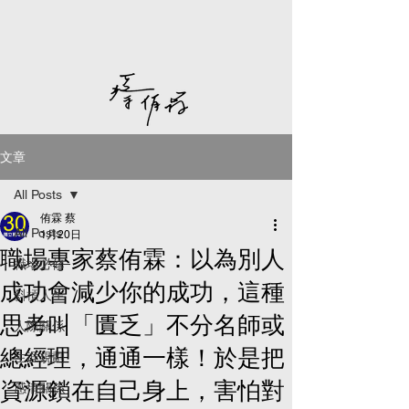
文章
All Posts
侑霖 蔡
All Posts
1月20日
職場專家蔡侑霖：以為別人
職場必修
成功會減少你的成功，這種
斜槓人生
思考叫「匱乏」不分名師或
人際關係
總經理，通通一樣！於是把
生涯規劃
資源鎖在自己身上，害怕對
感情關係