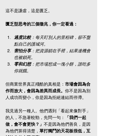
這不是謙虛，這是匱乏。
匱乏型思考的三個徵兆，你一定看過：
過度比較
：每天盯別人的里程碑，卻不盤
點自己的護城河。
害怕分享
：把資源鎖在手裡，結果連機會
也被鎖死。
零和幻想
：把市場想成一塊小餅，誰吃多
你就餓。
但商業世界真正殘酷的真相是：
市場會因為合
作而放大，會因為差異而成長。
你不是因為別
人成功而變小，你是因為拒絕連結而停滯。
我見過另一種人。他們遇到「看起來像對手」
的人，不急著較勁，先問一句：
「我們一起
做，會不會更快？」
不是因為他們善良，是因
為他們算得清楚，
單打獨鬥的天花板很低，互