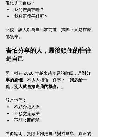
但很少問自己：
我的差異在哪？
我真正擅長什麼？
比較，讓人以為自己在前進，實際上只是在原
地焦慮。
害怕分享的人，最後鎖住的往往
是自己
另一種在 2026 年越來越常見的狀態，是
對分
享的恐懼
。不少人相信一件事：
「我多給一
點，別人就會搶走我的機會。」
於是他們：
不願介紹人脈
不願交流做法
不願公開經驗
看似精明，實際上卻把自己變成孤島。真正的