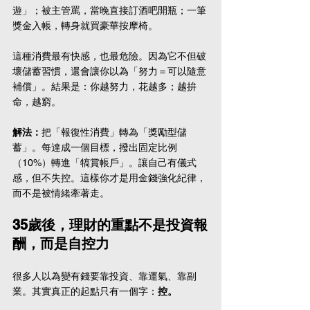
遊」；被主管罵，當晚直接訂酒吧開瓶；一筆
獎金入帳，轉身就買豪華按摩椅。
這種消費最有快感，也最危險。因為它不但破
壞儲蓄習慣，還會讓你以為「努力＝可以隨意
補償」。結果是：你越努力，花越多；越拚
命，越窮。
解法：
把「報復性消費」轉為「獎勵型儲
蓄」。每達成一個目標，撥出固定比例
（10%）轉進「犒賞帳戶」。讓自己有儀式
感，但不失控。這樣你才是用金錢強化紀律，
而不是被情緒牽著走。
35歲後，理財的重點不是投資報
酬，而是自控力
很多人以為變有錢要靠投資、靠運氣、靠副
業。其實真正的起點只有一個字：
控。