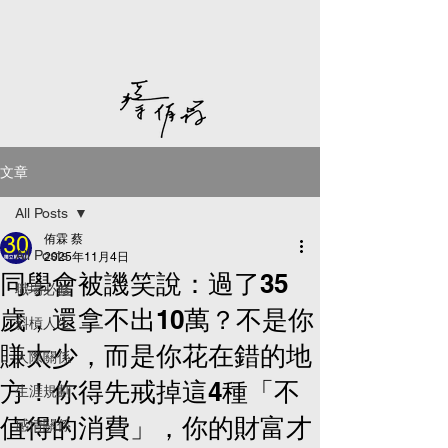
文章
All Posts
侑霖 蔡
All Posts
2025年11月4日
同學會被譏笑說：過了35
職場必修
歲，還拿不出10萬？不是你
斜槓人生
賺太少，而是你花在錯的地
人際關係
方！你得先戒掉這4種「不
生涯規劃
值得的消費」，你的財富才
感情關係