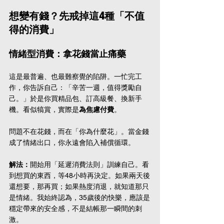
想變有錢？先戒掉這4種「不值
得的消費」
情緒型消費：拿花錢當止痛藥
這是最普遍、也最難察覺的陷阱。一忙完工
作，你告訴自己：「辛苦一週，值得獎勵自
己。」於是你買精品包、訂高級餐、換新手
機。看似犒賞，實際是
為焦慮付費
。
問題不在花錢，而在「你為什麼花」。當金錢
成了情緒出口，你永遠會陷入補償循環。
解法：
開始用「延遲消費法則」訓練自己。看
到想買的東西，等48小時再決定。如果兩天後
還想要，那再買；如果熱度消退，就知道那只
是情緒。我始終認為，35歲後的快樂，應該是
穩定帶來的安全感，不是結帳那一瞬間的刺
激。