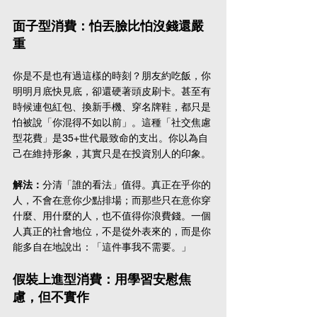
面子型消費：怕丟臉比怕沒錢還嚴
重
你是不是也有過這樣的時刻？朋友約吃飯，你
明明月底快見底，卻還硬著頭皮刷卡。甚至有
時候連包紅包、換新手機、穿名牌鞋，都只是
怕被說「你混得不如以前」。這種「社交焦慮
型花費」是35+世代最致命的支出。你以為自
己在維持形象，其實只是在投資別人的印象。
解法：
分清「誰的看法」值得。真正在乎你的
人，不會在意你少點排場；而那些只在意你穿
什麼、用什麼的人，也不值得你浪費錢。一個
人真正的社會地位，不是從外表來的，而是你
能多自在地說出：「這件事我不需要。」
假裝上進型消費：用學習安慰焦
慮，但不實作