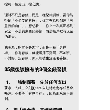
控慾、控支出、控心態。
理財不只是存錢，而是一種紀律訓練。當你能
拒絕「不必要的爽感」，你才有餘裕創造「有
意義的自由」。想想看——你上一次真正感到
安全，不是買東西的那刻，而是帳戶裡有現金
的那天。
我認為，財富不是數字，而是一種「選擇
權」。你有存款，就能選擇不委屈、不加班、
不討好。沒存款，你只能被生活逼著妥協。
35歲後該擁有的3個金錢習慣
「強制儲蓄」先於任何支出
薪水一入帳，立刻把20%自動轉進定存或基金
帳戶。不要等「有剩再存」，因為那永遠不會
剩。
把「現金流」當績效管理