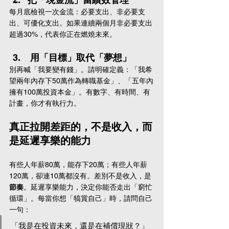
每月底檢視一次金流：必要支出、非必要支
出、可優化支出。如果連續兩個月非必要支出
超過30%，代表你正在燃燒未來。
 用「目標」取代「夢想」
別再喊「我要變有錢」。請明確定義：「我希
望兩年內存下50萬作為轉職基金」、「五年內
擁有100萬投資本金」。有數字、有時間、有
計畫，你才有執行力。
真正拉開差距的，不是收入，而
是延遲享樂的能力
有些人年薪80萬，能存下20萬；有些人年薪
120萬，卻連10萬都沒有。差別不是收入，是
節奏
。延遲享樂能力，決定你能否走出「窮忙
循環」。每當你想「犒賞自己」時，請問自己
一句：
「我是在投資未來，還是在補償現狀？」