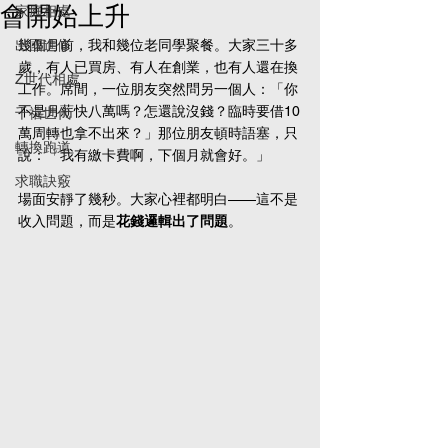
會開始上升
家庭相處
出國進修
幾個月前，我和幾位老同學聚餐。大家三十多
歲，有人已買房、有人在創業，也有人還在換
Z世代相處
工作。席間，一位朋友突然問另一個人：「你
不是月薪快八萬嗎？怎還說沒錢？臨時要借10
千禧世代
萬周轉也拿不出來？」那位朋友頓時語塞，只
轉換跑道
說：「我有繳卡費啊，下個月就會好。」
求職訣竅
場面安靜了幾秒。大家心裡都明白——這不是
收入問題，而是
花錢邏輯出了問題
。