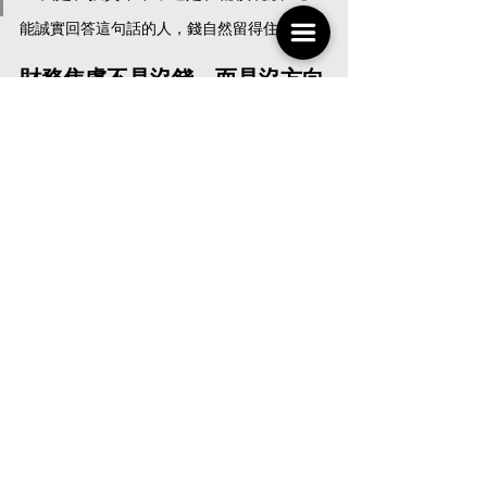
能誠實回答這句話的人，錢自然留得住。
財務焦慮不是沒錢，而是沒方向
很多人說：「我也想開始理財，可我起步太
慢。」事實上，不是太慢，是太亂。你不知道
錢去哪了，也不敢面對帳單。但理財從來不是
高等數學，而是一種生活紀律。
每天記帳三分鐘，每週檢視一次支出，每月修
正一次消費習慣。半年後你會發現，你不再被
錢追著跑，而是開始主導它的流向。這種「可
預測的穩定感」，才是真正的財富自由。
存不到錢，不是命，是選擇
35歲以後的貧窮，不是悲劇，是態度問題。你
可以繼續怪房價、怪薪水、怪社會，但那不會
讓你多一分錢。真正讓人變有錢的，是
對金錢