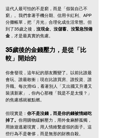
這代人最可怕的不是窮，而是「假裝自己不
窮」。我們拿著手機分期、信用卡紅利、APP
分攤帳單，把「月光」合理化成生活常態。但
到了35歲之後，
沒現金、沒儲蓄、沒緊急預備
金
，才是最真實的焦慮。
35歲後的金錢壓力，是從「比
較」開始的
你會發現，這年紀的朋友圈變了。以前比誰最
會玩、誰最敢衝；現在比誰買房、誰投資、誰
升職。每次滑IG，看著別人「又出國又升遷又
裝潢新家」，你內心那種「我是不是太慢？」
的焦慮感就被點燃。
但現實是：
你不是沒錢，而是你的錢被情緒吃
掉了。
你用購物緩解壓力，用外食麻醉孤獨，
用旅遊逃避現實，用人情維繫虛假的面子。這
些行為不是奢侈，而是無形的財務自殺。