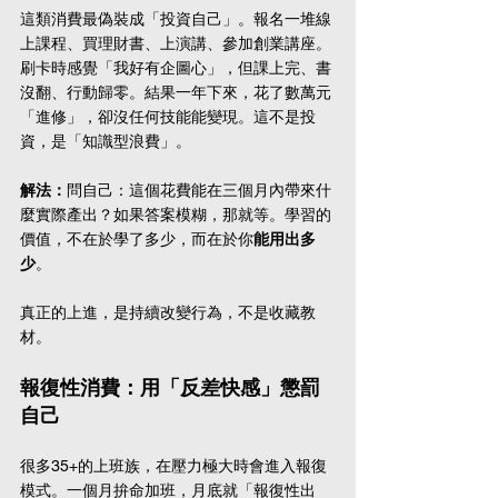
這類消費最偽裝成「投資自己」。報名一堆線
上課程、買理財書、上演講、參加創業講座。
刷卡時感覺「我好有企圖心」，但課上完、書
沒翻、行動歸零。結果一年下來，花了數萬元
「進修」，卻沒任何技能能變現。這不是投
資，是「知識型浪費」。
解法：
問自己：這個花費能在三個月內帶來什
麼實際產出？如果答案模糊，那就等。學習的
價值，不在於學了多少，而在於你
能用出多
少
。
真正的上進，是持續改變行為，不是收藏教
材。
報復性消費：用「反差快感」懲罰
自己
很多35+的上班族，在壓力極大時會進入報復
模式。一個月拚命加班，月底就「報復性出