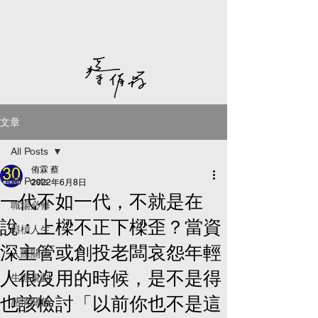
文章
All Posts
侑霖 蔡
All Posts
2022年6月8日
一代不如一代，不就是在
職場必修
說：上樑不正下樑歪？當資
斜槓人生
深主管或創投老闆哀怨年輕
人際關係
人很沒用的時候，是不是得
生涯規劃
也該檢討「以前你也不是這
感情關係