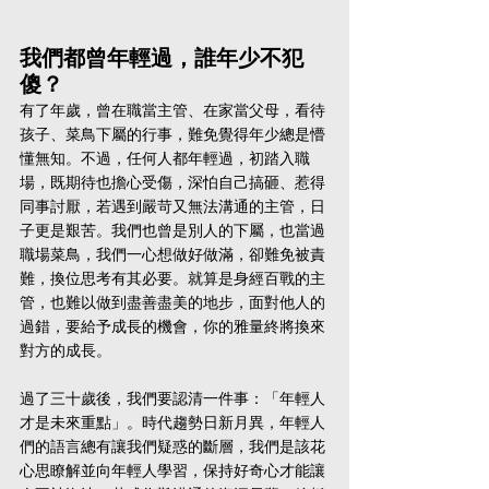
我們都曾年輕過，誰年少不犯
傻？
有了年歲，曾在職當主管、在家當父母，看待
孩子、菜鳥下屬的行事，難免覺得年少總是懵
懂無知。不過，任何人都年輕過，初踏入職
場，既期待也擔心受傷，深怕自己搞砸、惹得
同事討厭，若遇到嚴苛又無法溝通的主管，日
子更是艱苦。我們也曾是別人的下屬，也當過
職場菜鳥，我們一心想做好做滿，卻難免被責
難，換位思考有其必要。就算是身經百戰的主
管，也難以做到盡善盡美的地步，面對他人的
過錯，要給予成長的機會，你的雅量終將換來
對方的成長。
過了三十歲後，我們要認清一件事：「年輕人
才是未來重點」。時代趨勢日新月異，年輕人
們的語言總有讓我們疑惑的斷層，我們是該花
心思瞭解並向年輕人學習，保持好奇心才能讓