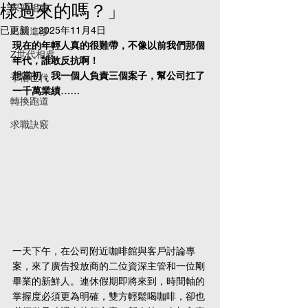
樣過來的嗎？」
家庭相處
已更新：
2025年11月4日
出國進修
現在的年輕人真的很難帶，不像以前我們那個
Z世代相處
年代，誰敢反抗啊！
想當初，我一個人負責三個案子，幫公司扛了
千禧世代
一千萬業績……
轉換跑道
求職訣竅
一天下午，在公司附近咖啡館與客戶討論專
案，來了廣告投放商的二位資深主管和一位剛
畢業的新鮮人。連休假期即將來到，時間軸的
掌握度必須更為明確，雙方輕鬆喝咖啡，卻也