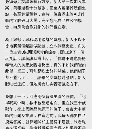
必須做足功課來執行方案。新人第一次加入專
案，簡報過程十分緊張，甚至內容落掉幾個重
點、甚至算錯預算，這時一位資深主管A以難
聽的字眼破口大罵，完全忘記自己在公開場
合，而身為合作對象的我們也在場。
為了緩頰，緩和現場尷尬的氣氛，新人不疾不
徐地將幾個錯誤做記號，立即調整更正，而另
一位主管B以閒話家常的節奏，開口說了一個
玩笑話，試著讓我搭上話。「你是不是也覺得
年輕人的抗壓及臨場反應，真的不如我們能如
此舉一反三，可能是吃太好的關係，他們腦子
都不靈活了……」語畢的空氣頓時凝結，新人
眼眶已泛紅，但她將委屈與苦楚強忍吞下。
我想了一下，回應兩位資深主管的評價。「記
得我高中時，數學被當過兩次。但在我三十歲
那年，坐上國際品牌經理的位子，負責大中華
區的行銷及業績，在這之前，我每天都要自己
摸索答案，就算老闆和主管從不建議，只看報
表來逼業績，你說我腦袋靈光嗎？如果我不靈