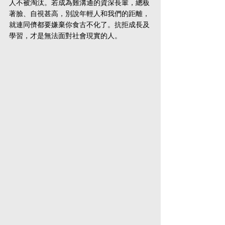
人不被淘汰。若成為難溝通的資深長輩，總板
著臉、自視甚高，別說年輕人和我們的距離，
就連同儕都要嫌棄你食古不化了。抗拒成長及
學習，才是無法面對社會現實的人。