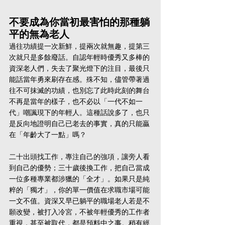
不要成為你當初最害怕的那種躺
平的無為老人
過往功績提一次新鮮，提兩次就無趣，提第三
次就只是多餘廢話。自認年輕時優秀又多棒的
資深老人們，失去了聚光燈下的注目，最後只
能話當年勇來刷存在感。殊不知，儘管帶著過
往不可抹滅的功績，也別忘了此時此刻的舞台
不再是當年的樣子，也不必以「一代不如一
代」嘲諷現下的年輕人。這種話說多了，也只
是反向地證明自己已老去的事實，真的只能贏
在「年齡大了一點」嗎？
二十出頭找工作，專注自己的強項，讓旁人看
到自己的優勢；三十歲後換工作，把自己當成
一位多種專業都涉獵的「全才」。如果只是純
粹的「獨才」，你的單一價值在求職市場可能
一文不值。資深又早已躺平的職場老人若是不
願改變，被打入冷宮，不被年輕優秀的工作者
重視，甚至被取代，都是預料中之事。稍有經