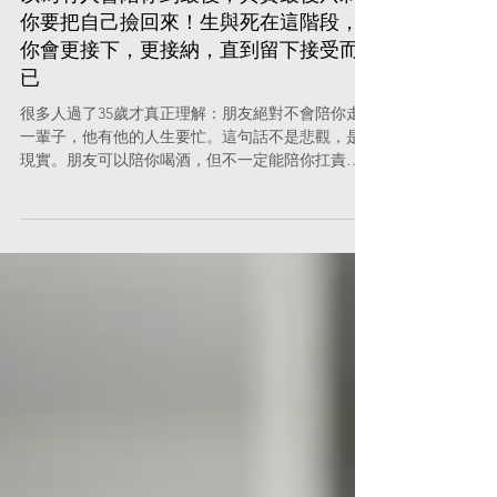
人際關係
職場專家蔡侑霖：35歲後的現實，是你
以為有人會陪你到最後，其實最後只剩
你要把自己撿回來！生與死在這階段，
你會更接下，更接納，直到留下接受而
已
很多人過了35歲才真正理解：朋友絕對不會陪你走
一輩子，他有他的人生要忙。這句話不是悲觀，是
現實。朋友可以陪你喝酒，但不一定能陪你扛責
任；朋友可以替你打氣，但不一定能替你處理後
果。你越早認清這件事，你越不會在最需要的時
候，因為「沒人救我」而崩潰。