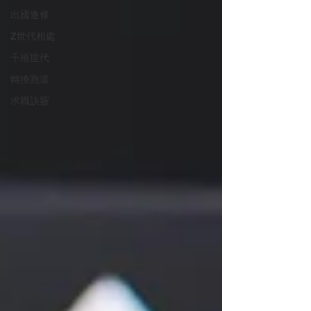
出國進修
Z世代相處
千禧世代
轉換跑道
求職訣竅