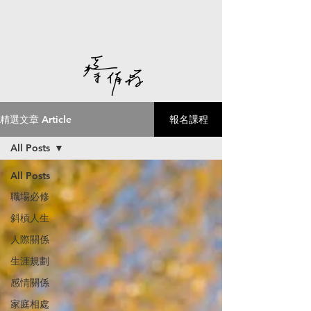
精選文章 Article
報名課程
All Posts
All Posts
職場必修
斜槓人生
人際關係
生涯規劃
感情關係
家庭相處