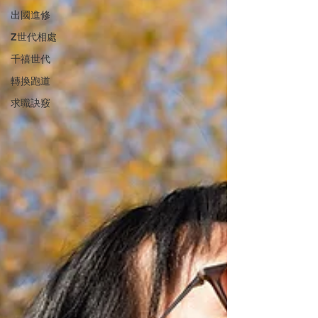
出國進修
Z世代相處
千禧世代
轉換跑道
求職訣竅